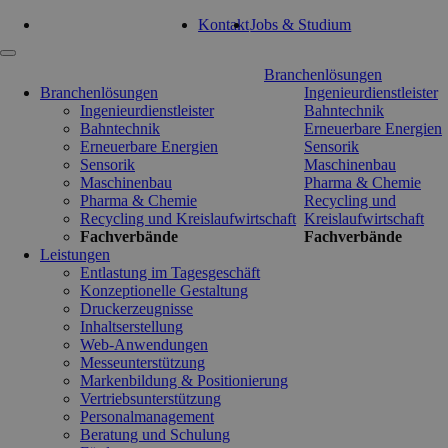
Tel: 0351 47 93 41 92
Kontakt
Jobs & Studium
Navigation
Branchenlösungen
überspringen
Branchenlösungen
Ingenieurdienstleister
Ingenieurdienstleister
Bahntechnik
Bahntechnik
Erneuerbare Energien
Erneuerbare Energien
Sensorik
Sensorik
Maschinenbau
Maschinenbau
Pharma & Chemie
Pharma & Chemie
Recycling und
Recycling und Kreislaufwirtschaft
Kreislaufwirtschaft
Fachverbände
Fachverbände
Leistungen
Entlastung im Tagesgeschäft
Konzeptionelle Gestaltung
Druckerzeugnisse
Inhaltserstellung
Web-Anwendungen
Messeunterstützung
Markenbildung & Positionierung
Vertriebsunterstützung
Personalmanagement
Beratung und Schulung