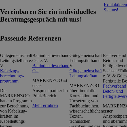
Kontaktieren
Sie uns!
Vereinbaren Sie ein individuelles
Beratungsgespräch mit uns!
Passende Referenzen
Gütegemeinschaft
Bauindustrieverband
Gütegemeinschaft
Fachverband
Leitungstiefbau e.
Ost e. V.
Leitungstiefbau e.
Beton- und
V.
Bauindustrieverband
V.
Fertigteilwer
Kabelzug­
Ost
Gütegemeinschaft
Sachsen/Thü
berechnungs­
Leitungstiefbau
e. V. & Güte
MARKENZOO ist
programm
Fertigteile B
erster
MARKENZOO
Fachverband
Der
Ansprechpartner im
übernimmt die
Beton- und
MARKENZOO
Print-Bereich.
Konzeption und
Fertigteilwer
hat ein Programm
Umsetzung von
Mehr erfahren
zur Berechnung
Fachbuchreihen,
MARKENZO
von Kabelzug­
wissenschaftlichen
erster
kräften im
Texten,
Ansprechpart
Kabelleitungs­
technischen
und übernimm
tiefbau
Grafiken und des
Komplettbetr