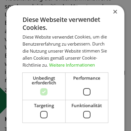
sondern gleichzeitig der Verortung des
×
Unternehmens auf der Lymbicmap. Hier soll
Diese Webseite verwendet
Erlerntes bedient und Resonanzfelder
Cookies.
aktiviert werden. Allem voran werden sich
Diese Website verwendet Cookies, um die
vorher gemeinsam die Fragen gestellt:
Benutzererfahrung zu verbessern. Durch
Welche Erwartungen hat man an meine
die Nutzung unserer Website stimmen Sie
Branchen und an meine Leistungen? Wie
allen Cookies gemäß unserer Cookie-
werde ich wahrgenommen und wie möchte
Richtlinie zu.
Weitere Informationen
ich wahrgenommen werden? Hier darf ruhig
Unbedingt
Performance
mit Klischees gespielt werden.
erforderlich
Zurück
Targeting
Funktionalität
Kontakt
Tiergartenstraße 32