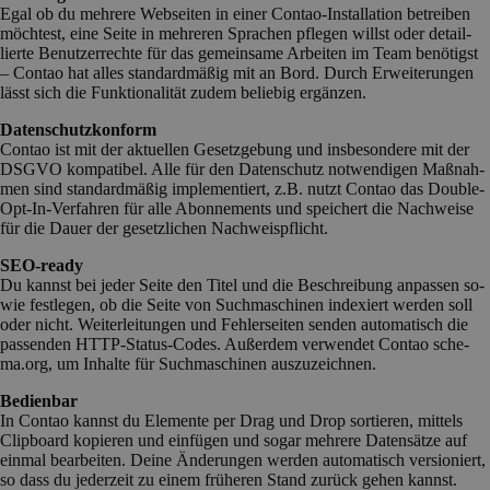
Egal ob du meh­re­re Web­sei­ten in ei­ner Con­tao-In­stal­la­ti­on be­trei­ben
möch­test, ei­ne Sei­te in meh­re­ren Spra­chen pfle­gen willst oder de­tail­
lier­te Be­nut­zer­rech­te für das ge­mein­sa­me Ar­bei­ten im Team be­nö­tigst
– Con­tao hat al­les stan­dard­mä­ßig mit an Bord. Durch Er­wei­te­run­gen
lässt sich die Funk­­tio­­na­­li­­tät zu­­dem be­­lie­­big er­gän­zen.
Datenschutzkonform
Con­tao ist mit der ak­tu­el­len Ge­setz­ge­bung und ins­be­son­de­re mit der
DS­GVO kom­pa­ti­bel. Al­le für den Da­ten­schutz not­wen­di­gen Maß­nah­
men sind stan­dard­mä­ßig im­ple­men­tiert, z.B. nutzt Con­tao das Dou­ble-
Opt-In-Ver­fah­ren für al­le Abon­ne­ments und spei­chert die Nach­wei­se
für die Dau­er der ge­setz­li­chen Nach­weis­pflicht.
SEO-ready
Du kannst bei je­der Sei­te den Ti­tel und die Be­schrei­bung an­pas­sen so­
wie fest­le­gen, ob die Sei­te von Such­ma­schi­nen in­de­xiert wer­den soll
oder nicht. Weiterleitungen und Fehlerseiten senden automatisch die
passenden HTTP-Status-Codes. Au­ßer­dem ver­wen­det Con­tao sche­
ma.org, um In­hal­te für Such­ma­schi­nen aus­zu­zeich­nen.
Bedienbar
In Con­tao kannst du Ele­men­te per Drag und Drop sor­tie­ren, mittels
Clip­board ko­pie­ren und ein­fü­gen und so­gar meh­re­re Da­ten­sät­ze auf
ein­mal be­ar­bei­ten. Dei­ne Än­de­run­gen wer­den au­to­ma­tisch ver­sio­niert,
so dass du je­der­zeit zu ei­nem frü­he­ren Stand zu­rück ge­hen kannst.