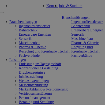
Tel: 0351 47 93 41 92
Kontakt
Jobs & Studium
Navigation
Branchenlösungen
überspringen
Branchenlösungen
Ingenieurdienstleister
Ingenieurdienstleister
Bahntechnik
Bahntechnik
Erneuerbare Energien
Erneuerbare Energien
Sensorik
Sensorik
Maschinenbau
Maschinenbau
Pharma & Chemie
Pharma & Chemie
Recycling und
Recycling und Kreislaufwirtschaft
Kreislaufwirtschaft
Fachverbände
Fachverbände
Leistungen
Entlastung im Tagesgeschäft
Konzeptionelle Gestaltung
Druckerzeugnisse
Inhaltserstellung
Web-Anwendungen
Messeunterstützung
Markenbildung & Positionierung
Vertriebsunterstützung
Personalmanagement
Beratung und Schulung