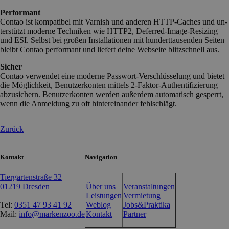
Performant
Con­tao ist kom­pa­ti­bel mit Var­nish und an­de­ren HTTP-Ca­ches und un­
ter­stützt mo­der­ne Tech­ni­ken wie HTTP2, De­fer­red-Image-Re­si­zing
und ESI. Selbst bei gro­ßen In­stal­la­tio­nen mit hun­dert­tau­sen­den Sei­ten
bleibt Con­tao per­for­mant und lie­fert dei­ne Web­sei­te blitz­schnell aus.
Sicher
Con­tao ver­wen­det ei­ne mo­der­ne Pass­wort-Ver­schlüs­se­lung und bie­tet
die Mög­lich­keit, Be­nut­zer­kon­ten mit­tels 2-Fak­tor-Au­then­ti­fi­zie­rung
ab­zu­si­chern. Be­nut­zer­kon­ten wer­den au­ßer­dem au­to­ma­tisch ge­sperrt,
wenn die An­mel­dung zu oft hin­ter­ein­an­der fehl­schlägt.
Zurück
Kontakt
Navigation
Tiergartenstraße 32
01219 Dresden
Über uns
Veranstaltungen
Leistungen
Vermietung
Tel:
0351 47 93 41 92
Weblog
Jobs&Praktika
Mail:
info@markenzoo.de
Kontakt
Partner