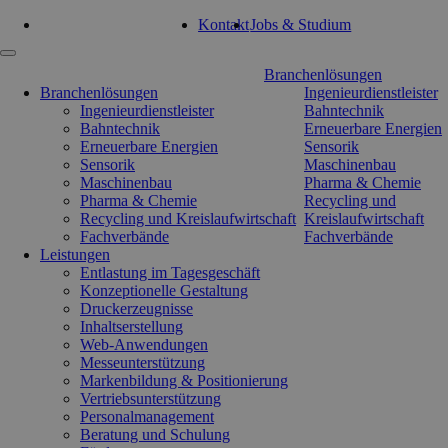
Tel: 0351 47 93 41 92
Kontakt
Jobs & Studium
Navigation
Branchenlösungen
überspringen
Branchenlösungen
Ingenieurdienstleister
Ingenieurdienstleister
Bahntechnik
Bahntechnik
Erneuerbare Energien
Erneuerbare Energien
Sensorik
Sensorik
Maschinenbau
Maschinenbau
Pharma & Chemie
Pharma & Chemie
Recycling und
Recycling und Kreislaufwirtschaft
Kreislaufwirtschaft
Fachverbände
Fachverbände
Leistungen
Entlastung im Tagesgeschäft
Konzeptionelle Gestaltung
Druckerzeugnisse
Inhaltserstellung
Web-Anwendungen
Messeunterstützung
Markenbildung & Positionierung
Vertriebsunterstützung
Personalmanagement
Beratung und Schulung