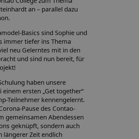
ontao College zum Thema
einhardt an – parallel dazu
hon.
model-Basics sind Sophie und
s immer tiefer ins Thema
iel neu Gelerntes mit in den
ht und sind nun bereit, für
ojekt!
 Schulung haben unsere
 einem ersten „Get together“
p-Teilnehmer kennengelernt.
Corona-Pause des Contao-
em gemeinsamen Abendessen
ions geknüpft, sondern auch
 längerer Zeit endlich