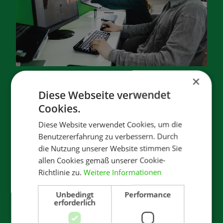
×
Diese Webseite verwendet
Blogbeitrag
Cookies.
Raster sind das halbe
Diese Website verwendet Cookies, um die
Leben
Benutzererfahrung zu verbessern. Durch
die Nutzung unserer Website stimmen Sie
Artikel vom 08. November 2023
allen Cookies gemäß unserer Cookie-
Richtlinie zu.
Weitere Informationen
Wenn man sich mal so umschaut, dann
gibt es für so ziemlich alles irgendeine
Unbedingt
Performance
erforderlich
Richtlinie. Egal ob es um das Beschriften