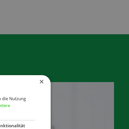
×
h die Nutzung
itere
nktionalität