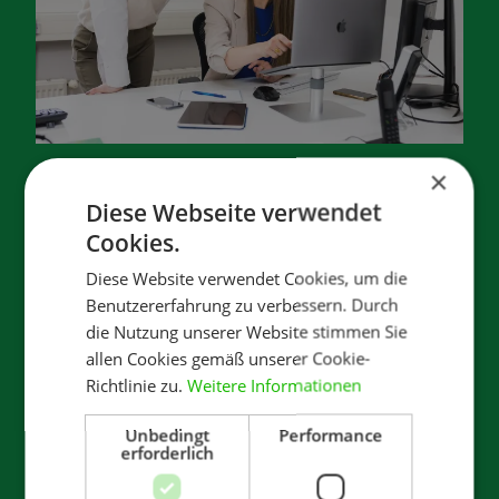
×
Diese Webseite verwendet
Blogbeitrag
Cookies.
Virtuelles
Diese Website verwendet Cookies, um die
Produkterleben mit 3D
Benutzererfahrung zu verbessern. Durch
Animationen
die Nutzung unserer Website stimmen Sie
allen Cookies gemäß unserer Cookie-
Artikel vom 12. Oktober 2023
Richtlinie zu.
Weitere Informationen
Bei der gewaltigen Informationsflut, die
Unbedingt
Performance
erforderlich
uns und Ihre Kunden tagtäglich überrollt,