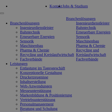
Tel: 0351 47 93 41 92
Kontakt
Jobs & Studium
Navigation
Branchenlösungen
überspringen
Branchenlösungen
Ingenieurdienstleister
Ingenieurdienstleister
Bahntechnik
Bahntechnik
Erneuerbare Energien
Erneuerbare Energien
Sensorik
Sensorik
Maschinenbau
Maschinenbau
Pharma & Chemie
Pharma & Chemie
Recycling und
Recycling und Kreislaufwirtschaft
Kreislaufwirtschaft
Fachverbände
Fachverbände
Leistungen
Entlastung im Tagesgeschäft
Konzeptionelle Gestaltung
Druckerzeugnisse
Inhaltserstellung
Web-Anwendungen
Messeunterstützung
Markenbildung & Positionierung
Vertriebsunterstützung
Personalmanagement
Beratung und Schulung