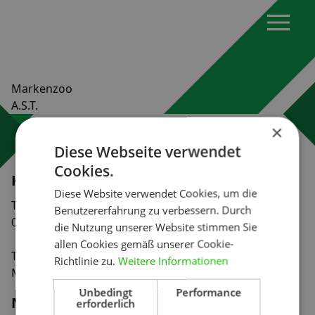
Markenzoo
A.S.T.
×
Diese Webseite verwendet
Cookies.
Kontakt
Diese Website verwendet Cookies, um die
Tiergartenstraße 32
Benutzererfahrung zu verbessern. Durch
01219 Dresden
die Nutzung unserer Website stimmen Sie
allen Cookies gemäß unserer Cookie-
Tel:
0351 47 93 41 92
Richtlinie zu.
Weitere Informationen
Mail:
info@markenzoo.de
Unbedingt
Performance
Navigation
erforderlich