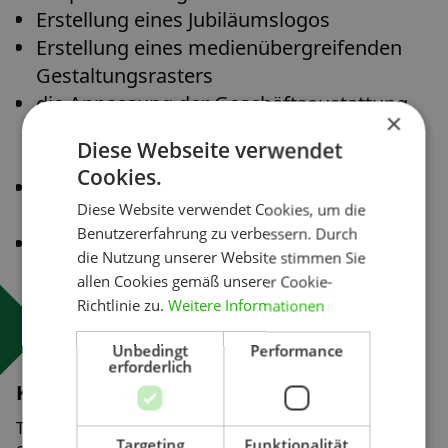
Erstellung eines Jubiläumslogos
Erstellung eines medienübergreifenden
Gestaltungsrasters
die Anpassung der Geschäftsaustattung
×
(Visitenkarten, Briefbögen, Formulare,
Diese Webseite verwendet
Schreibblock)
Cookies.
die Erstellung von Imagebroschüre, Flyer
Diese Website verwendet Cookies, um die
und Referenzbögen
Benutzererfahrung zu verbessern. Durch
die Erstellung einer
die Nutzung unserer Website stimmen Sie
Unternehmenspräsentation
allen Cookies gemäß unserer Cookie-
Richtlinie zu.
Weitere Informationen
Unbedingt
Performance
erforderlich
Kontakt
Tiergartenstraße 32
Targeting
Funktionalität