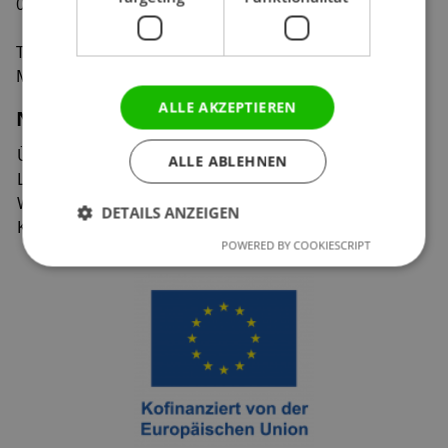
01219 Dresden
Tel:
0351 47 93 41 92
Mail:
info@markenzoo.de
ALLE AKZEPTIEREN
Navigation
Über uns
Veranstaltungen
ALLE ABLEHNEN
Leistungen
Vermietung
Weblog
Jobs&Praktika
DETAILS ANZEIGEN
Kontakt
Partner
POWERED BY COOKIESCRIPT