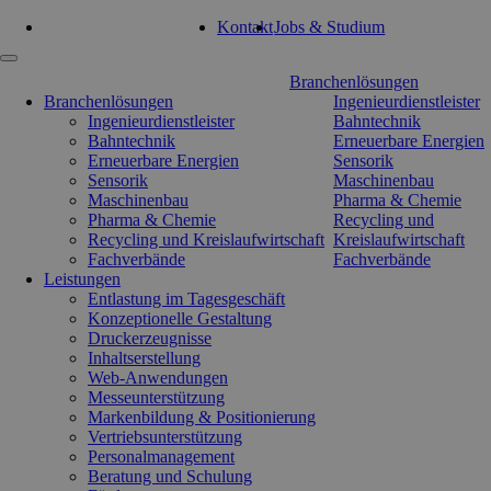
Tel: 0351 47 93 41 92
Kontakt
Jobs & Studium
Navigation
Branchenlösungen
überspringen
Branchenlösungen
Ingenieurdienstleister
Ingenieurdienstleister
Bahntechnik
Bahntechnik
Erneuerbare Energien
Erneuerbare Energien
Sensorik
Sensorik
Maschinenbau
Maschinenbau
Pharma & Chemie
Pharma & Chemie
Recycling und
Recycling und Kreislaufwirtschaft
Kreislaufwirtschaft
Fachverbände
Fachverbände
Leistungen
Entlastung im Tagesgeschäft
Konzeptionelle Gestaltung
Druckerzeugnisse
Inhaltserstellung
Web-Anwendungen
Messeunterstützung
Markenbildung & Positionierung
Vertriebsunterstützung
Personalmanagement
Beratung und Schulung