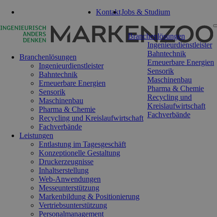
Tel: 0351 47 93 41 92
Kontakt
Jobs & Studium
Navigation
Branchenlösungen
überspringen
Ingenieurdienstleister
Bahntechnik
Branchenlösungen
Erneuerbare Energien
Ingenieurdienstleister
Sensorik
Bahntechnik
Maschinenbau
Erneuerbare Energien
Pharma & Chemie
Sensorik
Recycling und
Maschinenbau
Kreislaufwirtschaft
Pharma & Chemie
Fachverbände
Recycling und Kreislaufwirtschaft
Fachverbände
Leistungen
Entlastung im Tagesgeschäft
Konzeptionelle Gestaltung
Druckerzeugnisse
Inhaltserstellung
Web-Anwendungen
Messeunterstützung
Markenbildung & Positionierung
Vertriebsunterstützung
Personalmanagement