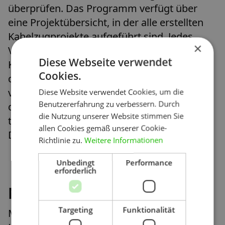
überprüfen. Das Programm verfügt über
eine Projektübersicht, in der alle erstellten
Kabelzugprojekte aufgeführt sind. Jedes
×
Vorhaben ist wiederum unterteilt in
Diese Webseite verwendet
Kabelzugabschnitte und Trassenelemente,
Cookies.
deren Einstellungen und Daten jederzeit
verändert werden können. Die Ergebnisse
Diese Website verwendet Cookies, um die
Benutzererfahrung zu verbessern. Durch
der Berechnungen werden sowohl in
die Nutzung unserer Website stimmen Sie
tabellarischer als auch grafischer
allen Cookies gemäß unserer Cookie-
Darstellung ausgegeben.
Richtlinie zu.
Weitere Informationen
Unbedingt
Performance
erforderlich
Nutzen
Targeting
Funktionalität
Mit der Nutzung des