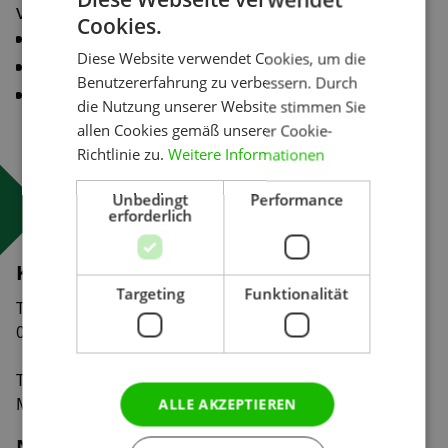
von Print-Produkten in folgenden Bereichen:
Cookies.
Gestaltungsraster
Diese Website verwendet Cookies, um die
Inhaltserstellung: Fotos und Texte
Benutzererfahrung zu verbessern. Durch
Umsetzung Drucksachen: Image-Mappe
die Nutzung unserer Website stimmen Sie
und Einleger
allen Cookies gemäß unserer Cookie-
Richtlinie zu.
Weitere Informationen
Unbedingt
Performance
erforderlich
Kontakt
Targeting
Funktionalität
Tiergartenstraße 32
01219 Dresden
Tel:
0351 47 93 41 92
Mail:
info@markenzoo.de
ALLE AKZEPTIEREN
Navigation