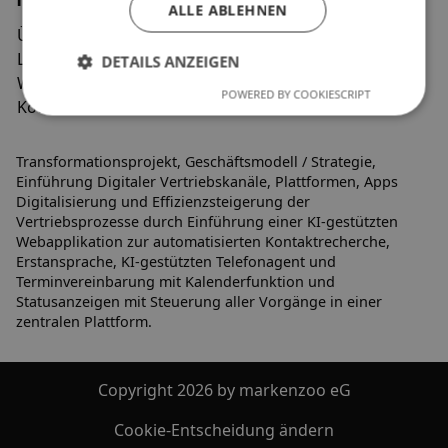
ALLE ABLEHNEN
Über uns
Veranstaltungen
Leistungen
Vermietung
DETAILS ANZEIGEN
Weblog
Jobs&Praktika
POWERED BY COOKIESCRIPT
Kontakt
Partner
Transformationsprojekt, Geschäftsmodell / Strategie,
Einführung Digitaler Vertriebskanäle, Plattformen, Apps
Digitalisierung und Effizienzsteigerung der
Vertriebsprozesse durch Einführung einer KI-gestützten
Webapplikation zur automatisierten Kontaktrecherche,
Erstansprache, KI-gestützten Telefonagent und
Terminvereinbarung mit Kalenderfunktion und
Statusanzeigen mit Steuerung aller Vorgänge in einer
zentralen Plattform.
Copyright 2026 by markenzoo eG
Cookie-Entscheidung ändern