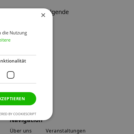
k und übernimmt folgende
×
h die Nutzung
- und Abbau
itere
nktionalität
KZEPTIEREN
RED BY COOKIESCRIPT
Navigation
Über uns
Veranstaltungen