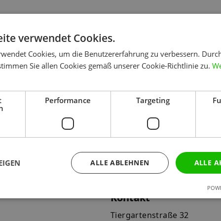
prechpartner im Bereich Veranstaltungslogisti
ite verwendet Cookies.
rwendet Cookies, um die Benutzererfahrung zu verbessern. Durc
gistik: Oragnisation von Fahrten, Fahrzeug, Auf
stimmen Sie allen Cookies gemäß unserer Cookie-Richtlinie zu.
We
O-Mitarbeiter
 für Veranstaltungen
t
Performance
Targeting
Fu
h
EIGEN
ALLE ABLEHNEN
ALLE A
POWE
Kontakt
Tiergartenstraße 32