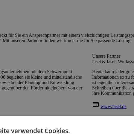
 für Sie ein Ansprechpartner mit einem vielschichtigen Leistungsspe
h! Mit unseren Partnern finden wir immer die für Sie passende Lösung.
Unsere Partner
fasel & fasel: Wir la
gsunternehmen mit dem Schwerpunkt
Heute kann jeder gute
6 begleiten sie kleine und mittelständische
Informationen so zu f
 sowie bei der Planung und Entwicklung
ist eigentlich interes
en gegenüber den Fördermittelgebern von der
Schreiben über die st
Ihre Kommunikation 
web
www.fasel.de
ite verwendet Cookies.