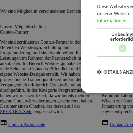
Diese Website ve
Wir sind Mitglied in verschiedenen Branchenverbänden und Interess
unserer Website 
Informationen
Unsere Mitgleidschaften
Unsere Mitglied
Contao-Partner
Contao Associat
Unbeding
erforderlic
Wir sind zertifizierter Contao-Partner in den
Seit 2019 sind wi
Bereichen Webdesign, Schulung und
Mitglied der Con
Programmierung und sind damit befugt, Ihnen diese
Diese ist gemei
Leistungen im Rahmen der Partnerschaft mit Contao
die Förderung d
anzubieten. Im Bereich Webdesign haben wir schon
Source Projekte
viele Seiten mit Contao veröffentlicht und bereits
umfasst unter an
DETAILS ANZ
eigene Website-Designs erstellt. Wir haben uns als
Weiterentwicklu
professionelle Trainer qualifiziert und in der
Softwareprojekts
Vergangenheit erfolgreich Contao-Schulungen
Organisation vo
durchgeführt. In der Kategorie Programmierung
Zweck der Weite
haben wir uns zertifiziert, da wir bereits mehrere
Kommunikation 
eigene Contao-Erweiterungen geschrieben haben.
Wissen zur Nutz
Darunter einen Chatbot, der derzeit auf der
Finanzierung vo
SPEKTRA-Seite
eingesetzt wird.
sowie entsprec
web
web
Contao-Partnerseite
Contao-Asso