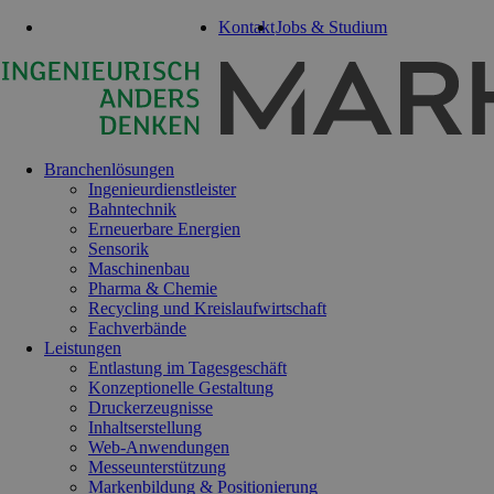
Tel: 0351 47 93 41 92
Kontakt
Jobs & Studium
Navigation
überspringen
Branchenlösungen
Ingenieurdienstleister
Bahntechnik
Erneuerbare Energien
Sensorik
Maschinenbau
Pharma & Chemie
Recycling und Kreislaufwirtschaft
Fachverbände
Leistungen
Entlastung im Tagesgeschäft
Konzeptionelle Gestaltung
Druckerzeugnisse
Inhaltserstellung
Web-Anwendungen
Messeunterstützung
Markenbildung & Positionierung