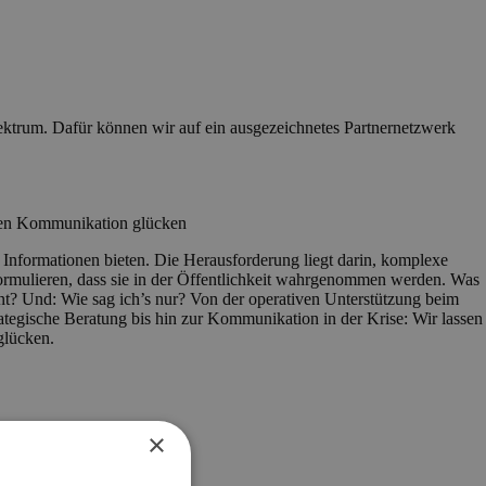
ktrum. Dafür können wir auf ein ausgezeichnetes Partnernetzwerk
ssen Kommunikation glücken
 Informationen bieten. Die Herausforderung liegt darin, komplexe
ormulieren, dass sie in der Öffentlichkeit wahrgenommen werden. Was
sant? Und: Wie sag ich’s nur? Von der operativen Unterstützung beim
rategische Beratung bis hin zur Kommunikation in der Krise: Wir lassen
glücken.
×