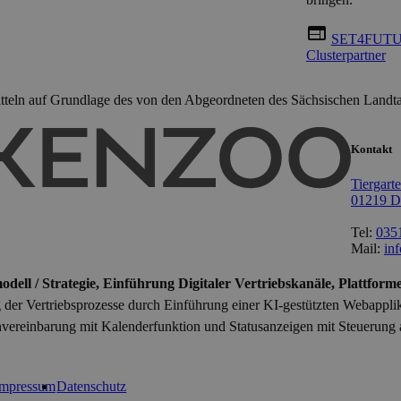
web
SET4FUT
Clusterpartner
teln auf Grundlage des von den Abgeordneten des Sächsischen Landta
Kontakt
Tiergart
01219 D
Tel:
0351
Mail:
in
dell / Strategie, Einführung Digitaler Vertriebskanäle, Plattform
g der Vertriebsprozesse durch Einführung einer KI-gestützten Webapplik
vereinbarung mit Kalenderfunktion und Statusanzeigen mit Steuerung al
Impressum
Datenschutz