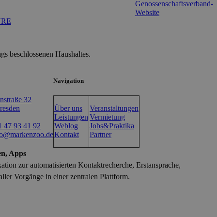
Genossenschaftsverband-
Website
URE
gs beschlossenen Haushaltes.
Navigation
enstraße 32
resden
Über uns
Veranstaltungen
Leistungen
Vermietung
 47 93 41 92
Weblog
Jobs&Praktika
fo@markenzoo.de
Kontakt
Partner
en, Apps
ation zur automatisierten Kontaktrecherche, Erstansprache,
ler Vorgänge in einer zentralen Plattform.