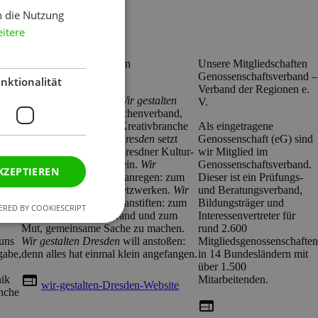
h die Nutzung
wegen.
itere
Unsere Mitgliedschaften
Unsere Mitgliedschaften
Wir gestalten Dresden
Genossenschafts­verband –
nktionalität
Verband der Regionen e.
Wir sind Mitglied bei
Wir gestalten
ner
V.
Dresden
– einem Branchenverband,
st
der die Interessen der Kreativbranche
Als eingetragene
vertritt.
Wir gestalten Dresden
setzt
Genossenschaft (eG) sind
er
sich seit 2012 für die Dresdner Kultur-
wir Mitglied im
iesem
und Kreativwirtschaft ein.
Wir
Genossenschaftsverband.
KZEPTIEREN
gestalten Dresden
will anregen: zum
Dieser ist ein Prüfungs-
ner:
Austausch und zum Netzwerken.
Wir
und Beratungsverband,
gestalten Dresden
will anstiften: zum
Bildungsträger und
RED BY COOKIESCRIPT
auf
Blick über den Tellerrand und zum
Interessenvertreter für
Mut, gemeinsame Sache zu machen.
rund 2.600
 uns
Wir gestalten Dresden
will anstoßen:
Mitgliedsgenossenschaften
gabe,
denn alles hat einmal klein angefangen.
in 14 Bundesländern mit
über 1.500
web
nik
Mitarbeitenden.
wir-gestalten-Dresden-Website
nche
web