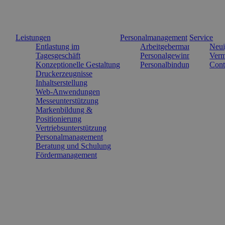
Leistungen
Personalmanagement
Service
Entlastung im
Arbeitgebermarke
Neui
Tagesgeschäft
Personalgewinnung
Verm
Konzeptionelle Gestaltung
Personalbindung
Cont
Druckerzeugnisse
Inhaltserstellung
Web-Anwendungen
Messeunterstützung
Markenbildung &
Positionierung
Vertriebsunterstützung
Personalmanagement
Beratung und Schulung
Fördermanagement